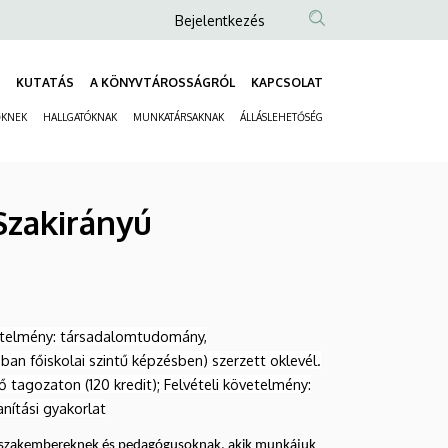
Anonim
Bejelentkezés
Felhasználói
fiók
KUTATÁS
A KÖNYVTÁROSSÁGRÓL
KAPCSOLAT
Fő
menüje
ŐKNEK
HALLGATÓKNAK
MUNKATÁRSAKNAK
ÁLLÁSLEHETŐSÉG
navigáció
Másodlagos
navigáció
Szakirányú
övetelmény: társadalomtudomány,
 főiskolai szintű képzésben) szerzett oklevél.
ő tagozaton (120 kredit); Felvételi követelmény:
nítási gyakorlat
ló szakembereknek és pedagógusoknak, akik munkájuk