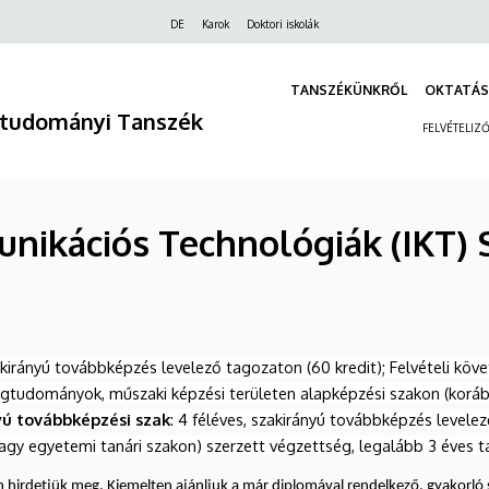
Felső
DE
Karok
Doktori iskolák
navigáció
TANSZÉKÜNKRŐL
OKTATÁS
ótudományi Tanszék
FELVÉTELIZ
nikációs Technológiák (IKT) 
akirányú továbbképzés levelező tagozaton (60 kredit); Felvételi k
dományok, műszaki képzési területen alapképzési szakon (korábban
yú továbbképzési szak
: 4 féléves, szakirányú továbbképzés levelez
agy egyetemi tanári szakon) szerzett végzettség, legalább 3 éves ta
 hirdetjük meg. Kiemelten ajánljuk a már diplomával rendelkező, gyakor