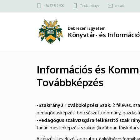
Információs
Ugrás
Felső
+36 52 512 900
Telefonkönyv
e-mail
a
kapcsolat
és
tartalomra
menü
Kommunikációs
Debreceni Egyetem
Könyvtár- és Informáci
Technológiák
(IKT)
Információs és Kommu
Szakirányú
Továbbképzés
Továbbképzés
|
-
Szakirányú Továbbképzési Szak
2 féléves, sz
Könyvtár-
:
pedagógusképzés, bölcsészettudomány, gazdaságtu
és
-
P
edagógus szakvizsgára felkészítő szakirán
tanári mesterképzési szakon (korábban főiskolai v
Információtudományi
A képzést levelező tagozaton,
önköltséges formában