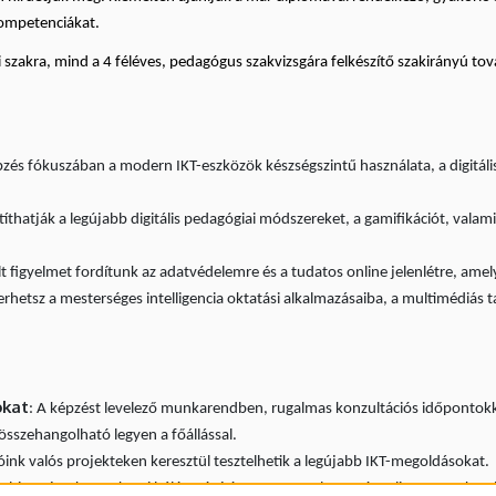
 kompetenciákat.
szakra, mind a 4 féléves, pedagógus szakvizsgára felkészítő szakirányú tov
pzés fókuszában a modern IKT-eszközök készségszintű használata, a digitális 
játíthatják a legújabb digitális pedagógiai módszereket, a gamifikációt, val
lt figyelmet fordítunk az adatvédelemre és a tudatos online jelenlétre, ame
erhetsz a mesterséges intelligencia oktatási alkalmazásaiba, a multimédiás t
okat
: A képzést levelező munkarendben, rugalmas konzultációs időpontokka
sszehangolható legyen a főállással.
tóink valós projekteken keresztül tesztelhetik a legújabb IKT-megoldásokat.
t biztosítunk a szakmai hálózatépítésre, tapasztalatcserére elismert szake