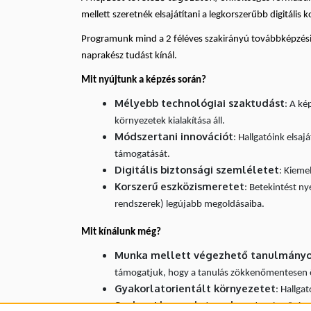
Tanszék
mellett szeretnék elsajátítani a legkorszerűbb digitális
Programunk mind a 2 féléves szakirányú továbbképzési 
naprakész tudást kínál.
Mit nyújtunk a képzés során?
Mélyebb technológiai szaktudást
: A ké
környezetek kialakítása áll.
Módszertani innovációt
: Hallgatóink elsa
támogatását.
Digitális biztonsági szemléletet
: Kieme
Korszerű eszközismeretet
: Betekintést ny
rendszerek) legújabb megoldásaiba.
Mit kínálunk még?
Munka mellett végezhető tanulmány
támogatjuk, hogy a tanulás zökkenőmentesen ö
Gyakorlatorientált környezetet
: Hallga
Szakmai kapcsolatrendszert
: Lehetősége