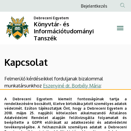
Kapcsolat
Ugrás
Anonim
Bejelentkezés
a
Felhasználói
|
tartalomra
Debreceni Egyetem
fiók
Könyvtár- és
Könyvtár-
Információtudományi
menüje
Tanszék
és
Információtudományi
Kapcsolat
Tanszék
Felmerülő kérdéseikkel forduljanak bizalommal
munkatársunkhoz
Eszenyiné dr. Borbély Mária
:
E-mail:
borbely.maria@arts.unideb.hu
A Debreceni Egyetem kiemelt fontosságúnak tartja a
rendelkezésére bocsátott, illetve birtokába jutott személyes adatok
Legutóbbi frissítés:
2026. 01. 15. 16:26
védelmét. Ezúton tájékoztatjuk Önt, hogy a Debreceni Egyetem a
2018. május 25. napjától kötelezően alkalmazandó Általános
Adatvédelmi Rendelet alapján felülvizsgálta folyamatait és
beépítette a GDPR előírásait az adatkezelési és adatvédelmi
tevékenységébe. A felhasználók személyes adatait a Debreceni