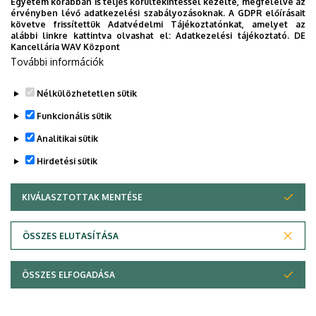
Egyetem korábban is teljes körültekintéssel kezelte, megfelelve az
érvényben lévő adatkezelési szabályozásoknak. A GDPR előírásait
követve frissítettük Adatvédelmi Tájékoztatónkat, amelyet az
alábbi linkre kattintva olvashat el:
Adatkezelési tájékoztató.
DE
Kancellária WAV Központ
További információk
Nélkülözhetetlen sütik
Funkcionális sütik
Analitikai sütik
Hirdetési sütik
KIVÁLASZTOTTAK MENTÉSE
WITHDRAW CONSENT
Adatvédelem
Adatvédelem
ÖSSZES ELUTASÍTÁSA
Technikai információk
ÖSSZES ELFOGADÁSA
Szerzői jog © 2026 Unideb