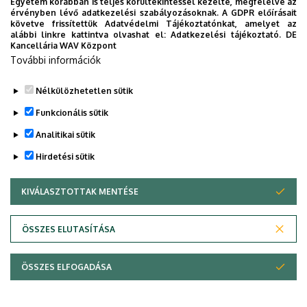
Egyetem korábban is teljes körültekintéssel kezelte, megfelelve az
SZAKDOLGOZAT ELKÉSZÍTÉSE
érvényben lévő adatkezelési szabályozásoknak. A GDPR előírásait
követve frissítettük Adatvédelmi Tájékoztatónkat, amelyet az
alábbi linkre kattintva olvashat el:
Adatkezelési tájékoztató.
DE
Formátum: a szakdolgozat
formai követelménye
Kancellária WAV Központ
Kötelező melléklet:
nyilatkozat
a záródolgozat
További információk
eredetiségéről
Nélkülözhetetlen sütik
Legutóbbi frissítés:
2023. 09. 05. 15:25
Funkcionális sütik
Analitikai sütik
Hirdetési sütik
KIVÁLASZTOTTAK MENTÉSE
WITHDRAW CONSENT
Adatvédelem
Adatvédelem
ÖSSZES ELUTASÍTÁSA
Technikai információk
ÖSSZES ELFOGADÁSA
Szerzői jog © 2026 Unideb