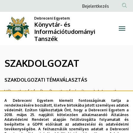
SZAKDOLGOZAT
Ugrás
Anonim
Bejelentkezés
a
Felhasználói
|
tartalomra
Debreceni Egyetem
fiók
Könyvtár- és
Könyvtár-
Információtudományi
menüje
Tanszék
és
Információtudományi
SZAKDOLGOZAT
Tanszék
SZAKDOLGOZATI TÉMAVÁLASZTÁS
Választható témák: választható
témák
szakdolgozathoz,
de ezeken kívül az önálló hallgatói témajavaslatokat is
A Debreceni Egyetem kiemelt fontosságúnak tartja a
szívesen látjuk
rendelkezésére bocsátott, illetve birtokába jutott személyes adatok
védelmét. Ezúton tájékoztatjuk Önt, hogy a Debreceni Egyetem a
A témaválasztás módja: a témavezetővel
2018. május 25. napjától kötelezően alkalmazandó Általános
aláíratott
Adatvédelmi Rendelet alapján felülvizsgálta folyamatait és
jelentkezési lap
leadása a tanszéken Dr.
beépítette a GDPR előírásait az adatkezelési és adatvédelmi
Némethi-Takács Margitnak
tevékenységébe. A felhasználók személyes adatait a Debreceni