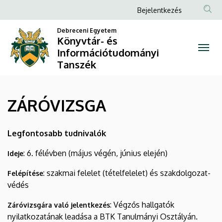
ZÁRÓVIZSGA
Ugrás
Anonim
Bejelentkezés
a
Felhasználói
|
tartalomra
Debreceni Egyetem
fiók
Könyvtár- és
Könyvtár-
Információtudományi
menüje
Tanszék
és
Információtudományi
ZÁRÓVIZSGA
Tanszék
Legfontosabb tudnivalók
: 6. félévben (május végén, június elején)
Ideje
: szakmai felelet (tételfelelet) és szakdolgozat-
Felépítése
védés
: Végzős hallgatók
Záróvizsgára való jelentkezés
nyilatkozatának leadása a BTK Tanulmányi Osztályán.