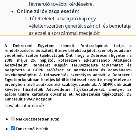
felmerülő további kérdésekre.
Online záróvizsga esetén:
Tételfelelet: a hallgató kap egy
véletlenszerűen generált számot, és bemutatja
az ezzel a sorszámmal megjelölt
záróvizsgatételt.
A Debreceni Egyetem kiemelt fontosságúnak tartja a
Ezt követően a hallgató bemutatja a
rendelkezésére bocsátott, illetve birtokába jutott személyes adatok
szakdolgozatát, a védés során megválaszolja a
védelmét. Ezúton tájékoztatjuk Önt, hogy a Debreceni Egyetem a
2018. május 25. napjától kötelezően alkalmazandó Általános
szakdolgozati bírálatban szereplő kérdéseket.
Adatvédelmi Rendelet alapján felülvizsgálta folyamatait és
A szakdolgozat bemutatásához prezentációt
beépítette a GDPR előírásait az adatkezelési és adatvédelmi
tevékenységébe. A felhasználók személyes adatait a Debreceni
kell készíteni.
Egyetem korábban is teljes körültekintéssel kezelte, megfelelve az
Végül a hallgató megválaszolja az esetlegesen
érvényben lévő adatkezelési szabályozásoknak. A GDPR előírásait
követve frissítettük Adatvédelmi Tájékoztatónkat, amelyet az
felmerülő további kérdésekre.
alábbi linkre kattintva olvashat el:
Adatkezelési tájékoztató.
DE
Kancellária WAV Központ
Záróvizsga tételsor
További információk
Nélkülözhetetlen sütik
Legutóbbi frissítés:
2026. 03. 18. 12:12
Funkcionális sütik