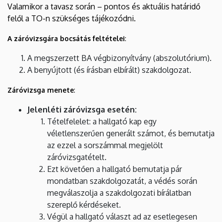
Valamikor a tavasz során – pontos és aktuális határidő
felől a TO-n szükséges tájékozódni.
A záróvizsgára bocsátás feltételei
:
A megszerzett BA végbizonyítvány (abszolutórium).
A benyújtott (és írásban elbírált) szakdolgozat.
Záróvizsga menete
:
Jelenléti záróvizsga esetén:
Tételfelelet: a hallgató kap egy
véletlenszerűen generált számot, és bemutatja
az ezzel a sorszámmal megjelölt
záróvizsgatételt.
Ezt követően a hallgató bemutatja pár
mondatban szakdolgozatát, a védés során
megválaszolja a szakdolgozati bírálatban
szereplő kérdéseket.
Végül a hallgató választ ad az esetlegesen