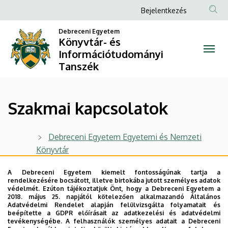
Szakmai
Ugrás
Anonim
Bejelentkezés
a
Felhasználói
kapcsolatok
tartalomra
Debreceni Egyetem
fiók
Könyvtár- és
|
Információtudományi
menüje
Tanszék
Könyvtár-
és
Szakmai kapcsolatok
Információtudományi
Tanszék
Debreceni Egyetem Egyetemi és Nemzeti
Könyvtár
Méliusz Juhász Péter Könyvtár
A Debreceni Egyetem kiemelt fontosságúnak tartja a
rendelkezésére bocsátott, illetve birtokába jutott személyes adatok
Fővárosi Szabó Ervin Könyvtár
védelmét. Ezúton tájékoztatjuk Önt, hogy a Debreceni Egyetem a
2018. május 25. napjától kötelezően alkalmazandó Általános
Magyar Könyvtárosok Egyesülete
Adatvédelmi Rendelet alapján felülvizsgálta folyamatait és
beépítette a GDPR előírásait az adatkezelési és adatvédelmi
Országos Széchényi Könyvtár
tevékenységébe. A felhasználók személyes adatait a Debreceni