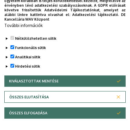
Egyetem korábban is teljes körültekintéssel kezelte, megfelelve az
DE Köznevelési Intézmények (gyakorló
érvényben lévő adatkezelési szabályozásoknak. A GDPR előírásait
követve frissítettük Adatvédelmi Tájékoztatónkat, amelyet az
iskolák)
alábbi linkre kattintva olvashat el:
Adatkezelési tájékoztató.
DE
Kancellária WAV Központ
További információk
Legutóbbi frissítés:
2023. 11. 20. 12:20
Nélkülözhetetlen sütik
Funkcionális sütik
Analitikai sütik
Hirdetési sütik
KIVÁLASZTOTTAK MENTÉSE
WITHDRAW CONSENT
Adatvédelem
Adatvédelem
ÖSSZES ELUTASÍTÁSA
Technikai információk
ÖSSZES ELFOGADÁSA
Szerzői jog © 2026 Unideb