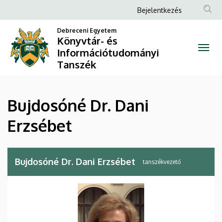
Bujdosóné
Ugrás
Anonim
Bejelentkezés
a
Felhasználói
Dr.
tartalomra
Debreceni Egyetem
fiók
Könyvtár- és
Dani
Információtudományi
menüje
Tanszék
Erzsébet
|
Bujdosóné Dr. Dani
Könyvtár-
Erzsébet
és
Információtudományi
Bujdosóné Dr. Dani Erzsébet
tanszékvezető
Tanszék