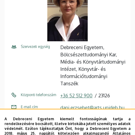
Szervezeti egység
Debreceni Egyetem,
Bölcsészettudományi Kar,
Média- és Könyvtártudományi
Intézet, Könyvtár- és
Információtudományi
Tanszék
Központi telefonszám
+36 52 512 900
23126
E-mail cím
dani.erzsebet@arts.unideb.hu
A Debreceni Egyetem kiemelt fontosságúnak tartja a
Cím
4032 Debrecen, Egyetem tér
rendelkezésére bocsátott, illetve birtokába jutott személyes adatok
1.
védelmét. Ezúton tájékoztatjuk Önt, hogy a Debreceni Egyetem a
2018. május 25. napjától kötelezően alkalmazandó Általános