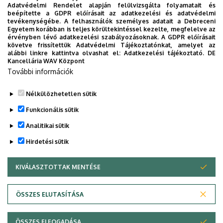
Adatvédelmi Rendelet alapján felülvizsgálta folyamatait és
Épület
Főépület (Egyetem téri
beépítette a GDPR előírásait az adatkezelési és adatvédelmi
Campus)
tevékenységébe. A felhasználók személyes adatait a Debreceni
Egyetem korábban is teljes körültekintéssel kezelte, megfelelve az
érvényben lévő adatkezelési szabályozásoknak. A GDPR előírásait
Emelet, ajtó
1. emelet, 132 (oktatói szoba)
követve frissítettük Adatvédelmi Tájékoztatónkat, amelyet az
alábbi linkre kattintva olvashat el:
Adatkezelési tájékoztató.
DE
Weboldal
Szervezeti weboldal
Kancellária WAV Központ
Weboldal
További információk
Tudóstér profil
Nélkülözhetetlen sütik
Funkcionális sütik
Analitikai sütik
Hirdetési sütik
KIVÁLASZTOTTAK MENTÉSE
WITHDRAW CONSENT
Adatvédelem
Adatvédelem
ÖSSZES ELUTASÍTÁSA
Technikai információk
ÖSSZES ELFOGADÁSA