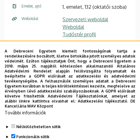
Emelet, ajtó
1. emelet, 132 (oktatói szoba)
Weboldal
Szervezeti weboldal
Weboldal
Tudóstér profil
Leírás
A Debreceni Egyetem kiemelt fontosságúnak tartja a
Szakmai önéletrajz
rendelkezésére bocsátott, illetve birtokába jutott személyes adatok
Publikációk
védelmét. Ezúton tájékoztatjuk Önt, hogy a Debreceni Egyetem a
2018. május 25. napjától kötelezően alkalmazandó Általános
Kutatási területek
Adatvédelmi Rendelet alapján felülvizsgálta folyamatait és
beépítette a GDPR előírásait az adatkezelési és adatvédelmi
könyvtári rendszerek minőségi vizsgálata,
tevékenységébe. A felhasználók személyes adatait a Debreceni
szervezeti kultúra, önértékelés,
Egyetem korábban is teljes körültekintéssel kezelte, megfelelve az
érvényben lévő adatkezelési szabályozásoknak. A GDPR előírásait
szoftvertermék-minőség,
követve frissítettük Adatvédelmi Tájékoztatónkat, amelyet az
digitális írástudás, digitális műveltség,
alábbi linkre kattintva olvashat el:
Adatkezelési tájékoztató.
DE
Kancellária WAV Központ
a digitális kompetencia keretrendszerei és
További információk
mérése
Nélkülözhetetlen sütik
Funkcionális sütik