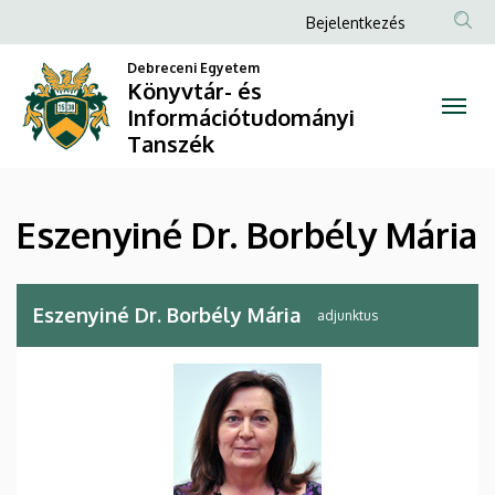
Eszenyiné
Ugrás
Anonim
Bejelentkezés
a
Felhasználói
Dr.
tartalomra
Debreceni Egyetem
fiók
Könyvtár- és
Borbély
Információtudományi
menüje
Tanszék
Mária
|
Eszenyiné Dr. Borbély Mária
Könyvtár-
és
Eszenyiné Dr. Borbély Mária
adjunktus
Információtudományi
Tanszék