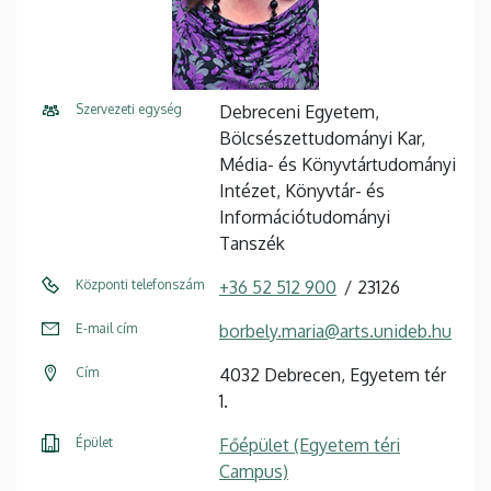
Szervezeti egység
Debreceni Egyetem,
Bölcsészettudományi Kar,
Média- és Könyvtártudományi
Intézet, Könyvtár- és
Információtudományi
Tanszék
Központi telefonszám
+36 52 512 900
23126
E-mail cím
borbely.maria@arts.unideb.hu
Cím
4032 Debrecen, Egyetem tér
1.
Épület
Főépület (Egyetem téri
Campus)