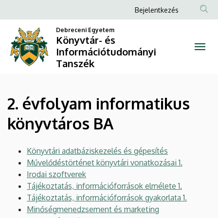
2.
Ugrás
Anonim
Bejelentkezés
a
Felhasználói
évfolyam
tartalomra
Debreceni Egyetem
fiók
Könyvtár- és
informatikus
Információtudományi
menüje
Tanszék
könyvtáros
BA
2. évfolyam informatikus
|
könyvtáros BA
Könyvtár-
és
Könyvtári adatbáziskezelés és gépesítés
Művelődéstörténet könyvtári vonatkozásai 1.
Információtudományi
Irodai szoftverek
Tanszék
Tájékoztatás, információforrások elmélete 1.
Tájékoztatás, információforrások gyakorlata 1.
Minőségmenedzsement és marketing