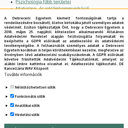
Pszichológia főbb területei
Marketing- és reklámkommunikáció
Az internet társadalomtudományos vizsgálata
A Debreceni Egyetem kiemelt fontosságúnak tartja a
Sajtó- és médiakapcsolatok
rendelkezésére bocsátott, illetve birtokába jutott személyes adatok
védelmét. Ezúton tájékoztatjuk Önt, hogy a Debreceni Egyetem a
Művelődéstörténet könyvtári vonatkozásai 2.
2018. május 25. napjától kötelezően alkalmazandó Általános
Közkapcsolatok: elmélet és gyakorlat
Adatvédelmi Rendelet alapján felülvizsgálta folyamatait és
beépítette a GDPR előírásait az adatkezelési és adatvédelmi
Projekt- és tudásmenedzsent
tevékenységébe. A felhasználók személyes adatait a Debreceni
Projekt- és tudásmenedzsent gyakorlatban
Egyetem korábban is teljes körültekintéssel kezelte, megfelelve az
érvényben lévő adatkezelési szabályozásoknak. A GDPR előírásait
Tájékoztatás, információforrások elmélete 2.
követve frissítettük Adatvédelmi Tájékoztatónkat, amelyet az
Tájékoztatás, információforrások gyakorlata 2.
alábbi linkre kattintva olvashat el:
Adatkezelési tájékoztató.
DE
Kancellária WAV Központ
Digitálisgyűjtemények
További információk
Digitálisgyűjtemények kezelése
Sajtó intézményei és műfajai
Nélkülözhetetlen sütik
Legutóbbi frissítés:
2023. 09. 05. 15:25
Funkcionális sütik
Analitikai sütik
Hirdetési sütik