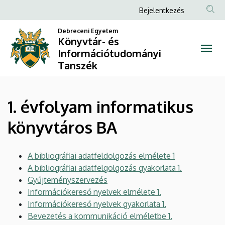
1.
Ugrás
Anonim
Bejelentkezés
a
Felhasználói
évfolyam
tartalomra
Debreceni Egyetem
fiók
Könyvtár- és
informatikus
Információtudományi
menüje
Tanszék
könyvtáros
BA
1. évfolyam informatikus
|
könyvtáros BA
Könyvtár-
és
A bibliográfiai adatfeldolgozás elmélete 1
A bibliográfiai adatfelgolgozás gyakorlata 1.
Információtudományi
Gyűjteményszervezés
Tanszék
Információkereső nyelvek elmélete 1.
Információkereső nyelvek gyakorlata 1.
Bevezetés a kommunikáció elméletbe 1.