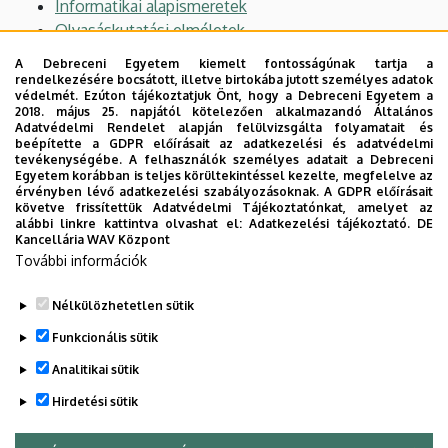
Informatikai alapismeretek
Olvasáskutatási elméletek
Olvasáskutatás a könyvtárban
A Debreceni Egyetem kiemelt fontosságúnak tartja a
A bibliográfiai adatfeldolgozás elmélete 2.
rendelkezésére bocsátott, illetve birtokába jutott személyes adatok
védelmét. Ezúton tájékoztatjuk Önt, hogy a Debreceni Egyetem a
A bibliográfiai adatfeldolgozás gyakorlata 2.
2018. május 25. napjától kötelezően alkalmazandó Általános
Információkereső nyelvek elmélete 2.
Adatvédelmi Rendelet alapján felülvizsgálta folyamatait és
beépítette a GDPR előírásait az adatkezelési és adatvédelmi
Információkereső nyelvek gyakorlata 2.
tevékenységébe. A felhasználók személyes adatait a Debreceni
Bevezetés az iskolán kivüli nevelés világába
Egyetem korábban is teljes körültekintéssel kezelte, megfelelve az
érvényben lévő adatkezelési szabályozásoknak. A GDPR előírásait
Nonprofit szektor menedzsmentje
követve frissítettük Adatvédelmi Tájékoztatónkat, amelyet az
Programozási alapismeretek könyvtárosoknak
alábbi linkre kattintva olvashat el:
Adatkezelési tájékoztató.
DE
Kancellária WAV Központ
Szolgáltatásmenedzsment
További információk
Kutatásmódszertan
Weblapszerkesztés
Nélkülözhetetlen sütik
Legutóbbi frissítés:
2023. 09. 05. 15:25
Funkcionális sütik
Analitikai sütik
Hirdetési sütik